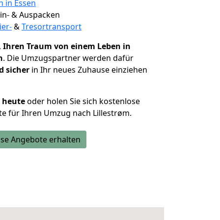
n in Essen
 Ein- & Auspacken
ier-
&
Tresortransport
,
Ihren Traum von einem Leben in
n
. Die Umzugspartner werden dafür
d sicher
in Ihr neues Zuhause einziehen
h heute
oder holen Sie sich kostenlose
e für Ihren Umzug nach Lillestrøm.
se Angebote erhalten