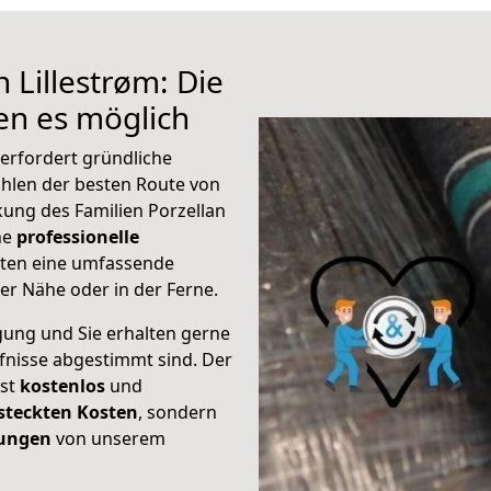
 Lillestrøm: Die
n es möglich
 erfordert gründliche
hlen der besten Route von
kung des Familien Porzellan
ine
professionelle
eten eine umfassende
er Nähe oder in der Ferne.
gung und Sie erhalten gerne
rfnisse abgestimmt sind. Der
ist
kostenlos
und
steckten Kosten
, sondern
tungen
von unserem