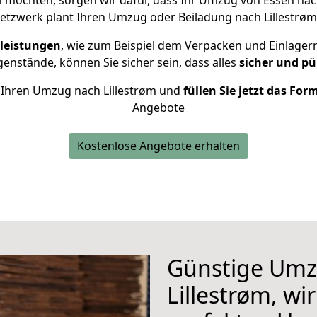
 möchten, sorgen wir dafür, dass Ihr Umzug von Essen nac
etzwerk plant Ihren Umzug oder Beiladung nach Lillestrøm i
leistungen
, wie zum Beispiel dem Verpacken und Einlager
nstände, können Sie sicher sein, dass alles
sicher und pü
ür Ihren Umzug nach Lillestrøm und
füllen Sie jetzt das For
Angebote
Kostenlose Angebote erhalten
Günstige Umz
Lillestrøm, wi