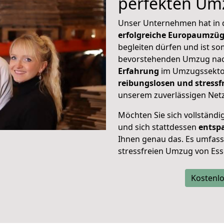
perfekten Um
Unser Unternehmen hat in
erfolgreiche Europaumzü
begleiten dürfen und ist so
bevorstehenden Umzug nach
Erfahrung
im Umzugssektor
reibungslosen und stress
unserem zuverlässigen Netz
Möchten Sie sich vollständ
und sich stattdessen
entsp
Ihnen genau das. Es umfasst 
stressfreien Umzug von Ess
Kostenlo