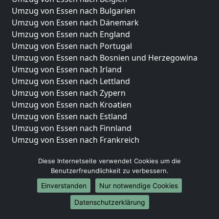
Umzug von Essen nach Bulgarien
Umzug von Essen nach Dänemark
Umzug von Essen nach England
Umzug von Essen nach Portugal
Umzug von Essen nach Bosnien und Herzegowina
Umzug von Essen nach Irland
Umzug von Essen nach Lettland
Umzug von Essen nach Zypern
Umzug von Essen nach Kroatien
Umzug von Essen nach Estland
Umzug von Essen nach Finnland
Umzug von Essen nach Frankreich
Umzug von Essen nach Griechenland
Diese Internetseite verwendet Cookies um die
Umzug von Essen nach Italien
Benutzerfreundlichkeit zu verbessern.
Umzug von Essen nach Liechtenstein
Einverstanden
Nur notwendige Cookies
Umzug von Essen nach Luxemburg
Umzug von Essen nach Niederlande
Datenschutzerklärung
Umzug von Essen nach Norwegen