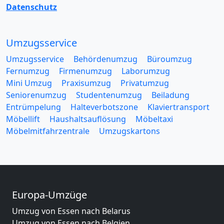
Datenschutz
Umzugsservice
Umzugsservice
Behördenumzug
Büroumzug
Fernumzug
Firmenumzug
Laborumzug
Mini Umzug
Praxisumzug
Privatumzug
Seniorenumzug
Studentenumzug
Beiladung
Entrümpelung
Halteverbotszone
Klaviertransport
Möbellift
Haushaltsauflösung
Möbeltaxi
Möbelmitfahrzentrale
Umzugskartons
Europa-Umzüge
Umzug von Essen nach Belarus
Umzug von Essen nach Belgien