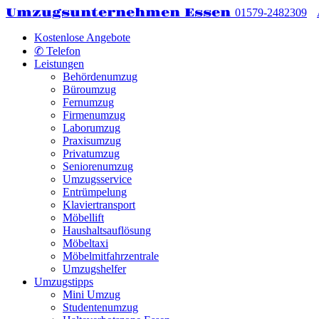
Umzugsunternehmen Essen
01579-2482309
Kostenlose Angebote
✆ Telefon
Leistungen
Behördenumzug
Büroumzug
Fernumzug
Firmenumzug
Laborumzug
Praxisumzug
Privatumzug
Seniorenumzug
Umzugsservice
Entrümpelung
Klaviertransport
Möbellift
Haushaltsauflösung
Möbeltaxi
Möbelmitfahrzentrale
Umzugshelfer
Umzugstipps
Mini Umzug
Studentenumzug