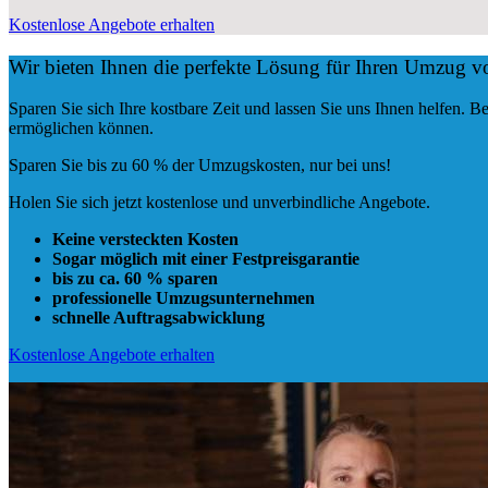
Kostenlose Angebote erhalten
Wir bieten Ihnen die perfekte Lösung für Ihren Umzug 
Sparen Sie sich Ihre kostbare Zeit und lassen Sie uns Ihnen helfen.
ermöglichen können.
Sparen Sie bis zu 60 % der Umzugskosten, nur bei uns!
Holen Sie sich jetzt kostenlose und unverbindliche Angebote.
Keine versteckten Kosten
Sogar möglich mit einer Festpreisgarantie
bis zu ca. 60 % sparen
professionelle Umzugsunternehmen
schnelle Auftragsabwicklung
Kostenlose Angebote erhalten