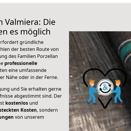
h Valmiera: Die
n es möglich
rfordert gründliche
hlen der besten Route von
ung des Familien Porzellan
ine
professionelle
eten eine umfassende
er Nähe oder in der Ferne.
gung und Sie erhalten gerne
rfnisse abgestimmt sind. Der
ist
kostenlos
und
steckten Kosten
, sondern
tungen
von unserem