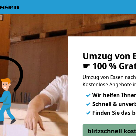
ssen
Umzug von E
☛ 100 % Gra
Umzug von Essen nach
Kostenlose Angebote in
✓
Wir helfen Ihne
✓
Schnell & unverb
✓
Finden Sie das 
blitzschnell ko