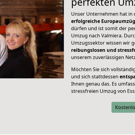
perfekten Um
Unser Unternehmen hat in
erfolgreiche Europaumzü
dürfen und ist somit der pe
Umzug nach Valmiera. Dur
Umzugssektor wissen wir g
reibungslosen und stress
unserem zuverlässigen Netz
Möchten Sie sich vollständ
und sich stattdessen
entsp
Ihnen genau das. Es umfasst 
stressfreien Umzug von Ess
Kostenlo