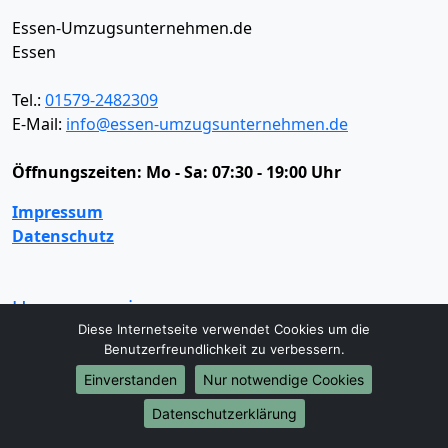
Essen-Umzugsunternehmen.de
Essen
Tel.:
01579-2482309
E-Mail:
info@essen-umzugsunternehmen.de
Öffnungszeiten:
Mo - Sa: 07:30 - 19:00 Uhr
Impressum
Datenschutz
Umzugsservice
Diese Internetseite verwendet Cookies um die
Umzugsservice
Behördenumzug
Büroumzug
Benutzerfreundlichkeit zu verbessern.
Fernumzug
Firmenumzug
Laborumzug
Einverstanden
Nur notwendige Cookies
Mini Umzug
Praxisumzug
Privatumzug
Seniorenumzug
Studentenumzug
Beiladung
Datenschutzerklärung
Entrümpelung
Halteverbotszone
Klaviertransport