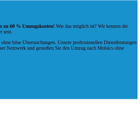
bis zu 60 % Umzugskosten!
Wie das möglich ist? Wir kennen die
 sein.
, ohne böse Überraschungen. Unsere professionellen Dienstleistungen
 unser Netzwerk und genießen Sie den Umzug nach Mohács ohne