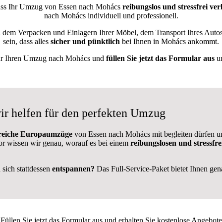
dass Ihr Umzug von Essen nach Mohács
reibungslos und stressfrei
ver
nach Mohács individuell und professionell.
l dem Verpacken und Einlagern Ihrer Möbel, dem Transport Ihres Auto
sein, dass alles
sicher und pünktlich
bei Ihnen in Mohács ankommt.
 für Ihren Umzug nach Mohács und
füllen Sie jetzt das Formular aus
un
r helfen für den perfekten Umzug
greiche Europaumzüge
von Essen nach Mohács mit begleiten dürfen un
 wissen wir genau, worauf es bei einem
reibungslosen und stressf
sich stattdessen
entspannen?
Das Full-Service-Paket bietet Ihnen genau
Füllen Sie jetzt das Formular aus und erhalten Sie kostenlose Angebote