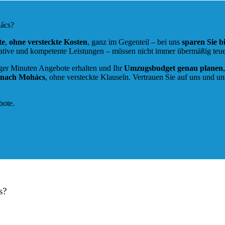
hács?
te
,
ohne versteckte Kosten
, ganz im Gegenteil – bei uns
sparen Sie 
tive und kompetente Leistungen – müssen nicht immer übermäßig teuer
ger Minuten Angebote erhalten und Ihr
Umzugsbudget
genau
planen
g nach Mohács
, ohne versteckte Klauseln. Vertrauen Sie auf uns und
bote.
s?