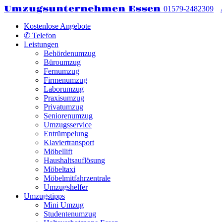
Umzugsunternehmen Essen
01579-2482309
Kostenlose Angebote
✆ Telefon
Leistungen
Behördenumzug
Büroumzug
Fernumzug
Firmenumzug
Laborumzug
Praxisumzug
Privatumzug
Seniorenumzug
Umzugsservice
Entrümpelung
Klaviertransport
Möbellift
Haushaltsauflösung
Möbeltaxi
Möbelmitfahrzentrale
Umzugshelfer
Umzugstipps
Mini Umzug
Studentenumzug