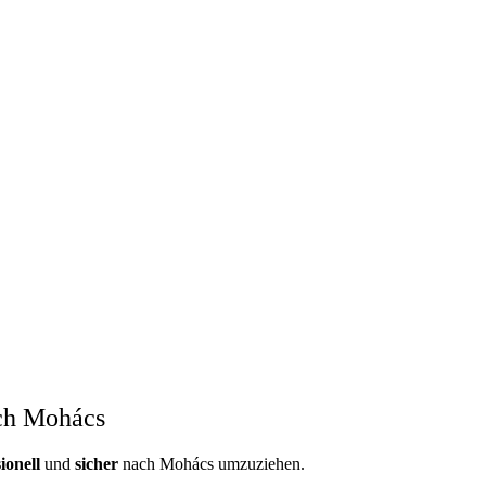
ch Mohács
ionell
und
sicher
nach Mohács umzuziehen.