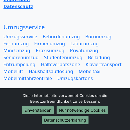
Datenschutz
Umzugsservice
Umzugsservice
Behördenumzug
Büroumzug
Fernumzug
Firmenumzug
Laborumzug
Mini Umzug
Praxisumzug
Privatumzug
Seniorenumzug
Studentenumzug
Beiladung
Entrümpelung
Halteverbotszone
Klaviertransport
Möbellift
Haushaltsauflösung
Möbeltaxi
Möbelmitfahrzentrale
Umzugskartons
Diese Internetseite verwendet Cookies um die
Benutzerfreundlichkeit zu verbessern.
Einverstanden
Nur notwendige Cookies
Europa-Umzüge
Datenschutzerklärung
Umzug von Essen nach Belarus