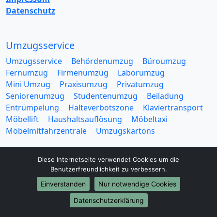
Datenschutz
Umzugsservice
Umzugsservice
Behördenumzug
Büroumzug
Fernumzug
Firmenumzug
Laborumzug
Mini Umzug
Praxisumzug
Privatumzug
Seniorenumzug
Studentenumzug
Beiladung
Entrümpelung
Halteverbotszone
Klaviertransport
Möbellift
Haushaltsauflösung
Möbeltaxi
Möbelmitfahrzentrale
Umzugskartons
Diese Internetseite verwendet Cookies um die
Benutzerfreundlichkeit zu verbessern.
Einverstanden
Nur notwendige Cookies
Europa-Umzüge
Datenschutzerklärung
Umzug von Essen nach Belarus