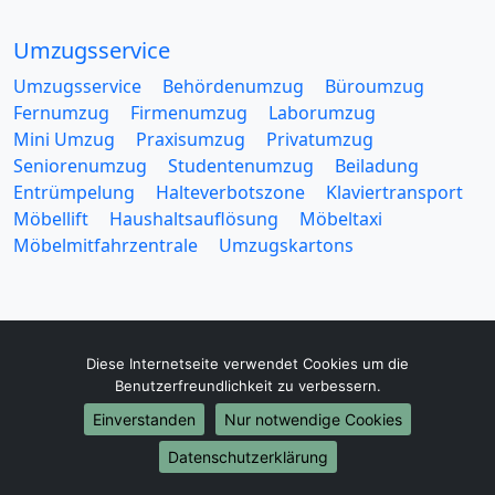
Umzugsservice
Umzugsservice
Behördenumzug
Büroumzug
Fernumzug
Firmenumzug
Laborumzug
Mini Umzug
Praxisumzug
Privatumzug
Seniorenumzug
Studentenumzug
Beiladung
Entrümpelung
Halteverbotszone
Klaviertransport
Möbellift
Haushaltsauflösung
Möbeltaxi
Möbelmitfahrzentrale
Umzugskartons
Diese Internetseite verwendet Cookies um die
Europa-Umzüge
Benutzerfreundlichkeit zu verbessern.
Einverstanden
Nur notwendige Cookies
Umzug von Essen nach Belarus
Umzug von Essen nach Belgien
Datenschutzerklärung
Umzug von Essen nach Bulgarien