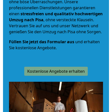
ohne böse Überraschungen. Unsere
professionellen Dienstleistungen garantieren
einen
stressfreien und qualitativ hochwertigen
Umzug nach Pisa
, ohne versteckte Klauseln.
Vertrauen Sie auf uns und unser Netzwerk und
genießen Sie den Umzug nach Pisa ohne Sorgen.
Füllen Sie jetzt das Formular aus
und erhalten
Sie kostenlose Angebote.
Kostenlose Angebote erhalten