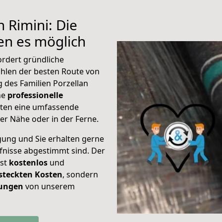
 Rimini: Die
n es möglich
ordert gründliche
hlen der besten Route von
 des Familien Porzellan
ine
professionelle
eten eine umfassende
er Nähe oder in der Ferne.
gung und Sie erhalten gerne
rfnisse abgestimmt sind. Der
ist
kostenlos
und
steckten Kosten
, sondern
tungen
von unserem