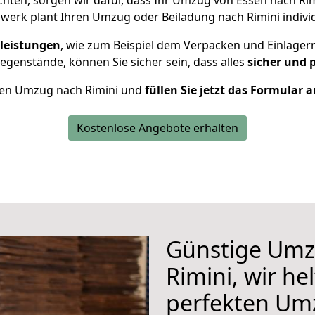
ten, sorgen wir dafür, dass Ihr Umzug von Essen nach Ri
werk plant Ihren Umzug oder Beiladung nach Rimini individu
leistungen
, wie zum Beispiel dem Verpacken und Einlager
genstände, können Sie sicher sein, dass alles
sicher und 
Ihren Umzug nach Rimini und
füllen Sie jetzt das Formular a
Kostenlose Angebote erhalten
Günstige Umz
Rimini, wir he
perfekten Um